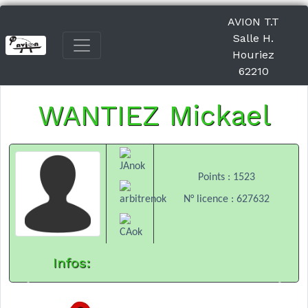
AVION T.T
Salle H.
Houriez
62210
WANTIEZ Mickael
Points : 1523
N° licence : 627632
Infos:
Previous
Next